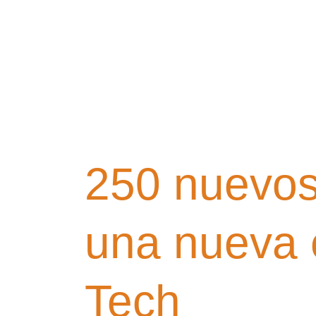
250
nuevos
técnicos
250 nuevos 
laborales
inician
una
una nueva 
nueva
etapa
Tech
gracias
a