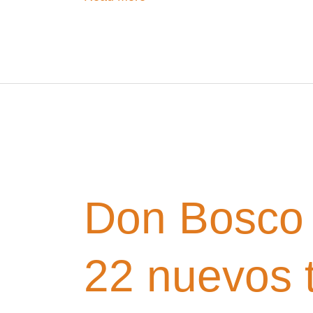
Don
Bosco
Tech
Don Bosco 
Popayán
graduó
a
22 nuevos t
22
nuevos