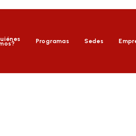
uiénes
Programas
Sedes
Empr
mos?