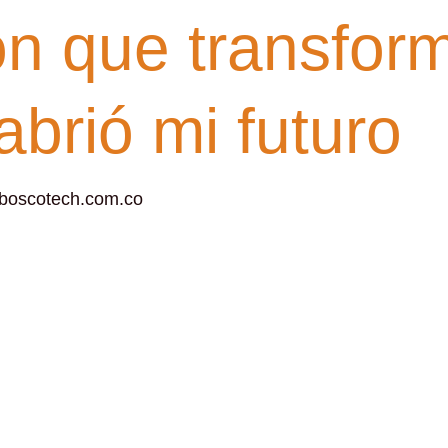
ón que transfor
abrió mi futuro
boscotech.com.co
ncrucijadas y, en ocasiones, el entorno o las circunsta
hos, encontrar una salida parece imposible cuando las p
e quiebre donde una decisión firme puede cambiar el r
n que, tras estar al límite, encontró una nueva oportunid
s de cruzar las puertas de la institución, la realidad 
; se trataba de una amenaza real que ponía en peligro su
 visibles, el futuro parecía no existir. Fue en ese punt
ía seguir por el mismo camino, el joven tomó la determ