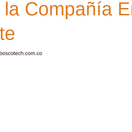
n la Compañía E
te
boscotech.com.co
os técnicos electricistas en alianza con la Compañía 
anza con la Compañía Energética de Occidente (CEO). Esta
tos y habilidades técnicas, preparándolos para responde
as al apoyo de la Compañía Energética de Occidente, los
ación. La empresa asumió costos relacionados con el tra
os estudiantes culminaran exitosamente su proceso acadé
encias como esta demostraron que la articulación entre l
mpacto social y construir oportunidades de futuro para l