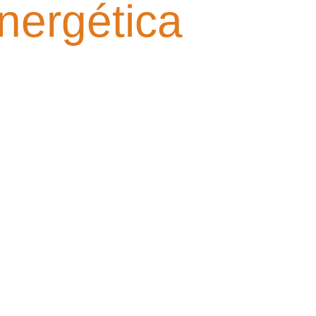
nergética
Energética de Occidente, resultado de
 iniciativa brindó a los participantes la
r a las necesidades del sector
 jóvenes contaron con un
nsporte, alojamiento, estudios y
mico y adquirieran experiencia en
a educación y el sector empresarial es
a juventud. Este trabajo conjunto no solo